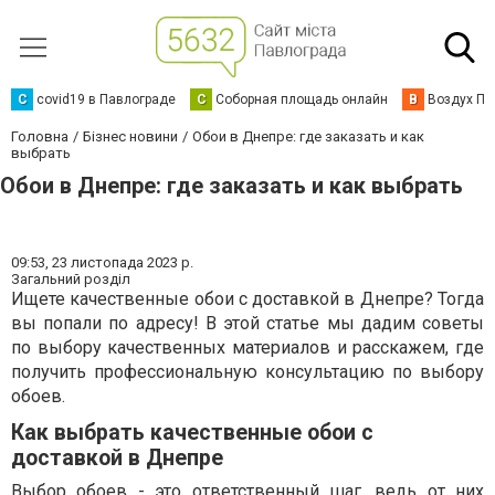
C
covid19 в Павлограде
С
Соборная площадь онлайн
В
Воздух Па
Головна
Бізнес новини
Обои в Днепре: где заказать и как
выбрать
Обои в Днепре: где заказать и как выбрать
09:53,
23 листопада 2023 р.
Загальний розділ
Ищете качественные обои с доставкой в Днепре? Тогда
вы попали по адресу! В этой статье мы дадим советы
по выбору качественных материалов и расскажем, где
получить профессиональную консультацию по выбору
обоев.
Как выбрать качественные обои с
доставкой в Днепре
Выбор обоев - это ответственный шаг, ведь от них