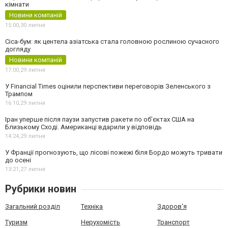
кімнати
Новини компаній
15:00,
30 липня
Cica-бум: як центела азіатська стала головною рослиною сучасного
догляду
Новини компаній
17:00,
29 липня
У Financial Times оцінили перспективи переговорів Зеленського з
Трампом
16:10,
29 липня
Іран уперше після паузи запустив ракети по обʼєктах США на
Близькому Сході. Американці вдарили у відповідь
14:24,
29 липня
У Франції прогнозують, що лісові пожежі біля Бордо можуть тривати
до осені
13:21,
27 липня
Рубрики новин
Загальний розділ
Техніка
Здоров'я
Туризм
Нерухомість
Транспорт