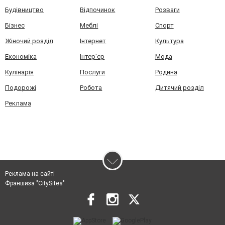
Будівництво
Відпочинок
Розваги
Бізнес
Меблі
Спорт
Жіночий розділ
Інтернет
Культура
Економіка
Інтер'єр
Мода
Кулінарія
Послуги
Родина
Подорожі
Робота
Дитячий розділ
Реклама
Реклама на сайті
Франшиза "CitySites"