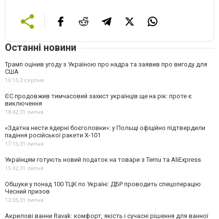
Останні новини
Трамп оцінив угоду з Україною про надра та заявив про вигоду для
США
10:15,
2 серпня
ЄС продовжив тимчасовий захист українців ще на рік: проте є
виключення
18:42,
31 липня
«Здатна нести ядерні боєголовки»: у Польщі офіційно підтвердили
падіння російської ракети Х-101
17:15,
31 липня
Українцям готують новий податок на товари з Temu та AliExpress
15:42,
31 липня
Обшуки у понад 100 ТЦК по Україні: ДБР проводить спецоперацію
Чесний призов
12:05,
31 липня
Акрилові ванни Ravak: комфорт, якість і сучасні рішення для ванної