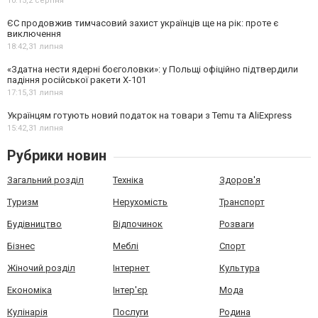
10:15,
2 серпня
ЄС продовжив тимчасовий захист українців ще на рік: проте є
виключення
18:42,
31 липня
«Здатна нести ядерні боєголовки»: у Польщі офіційно підтвердили
падіння російської ракети Х-101
17:15,
31 липня
Українцям готують новий податок на товари з Temu та AliExpress
15:42,
31 липня
Рубрики новин
Загальний розділ
Техніка
Здоров'я
Туризм
Нерухомість
Транспорт
Будівництво
Відпочинок
Розваги
Бізнес
Меблі
Спорт
Жіночий розділ
Інтернет
Культура
Економіка
Інтер'єр
Мода
Кулінарія
Послуги
Родина