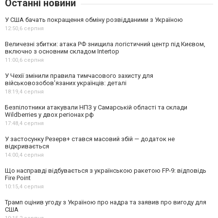
Останні новини
У США бачать покращення обміну розвідданими з Україною
12:50,
6 серпня
Величезні збитки: атака РФ знищила логістичний центр під Києвом,
включно з основним складом Intertop
11:00,
6 серпня
У Чехії змінили правила тимчасового захисту для
військовозобов'язаних українців: деталі
18:19,
4 серпня
Безпілотники атакували НПЗ у Самарській області та склади
Wildberries у двох регіонах рф
17:48,
4 серпня
У застосунку Резерв+ стався масовий збій — додаток не
відкривається
14:00,
4 серпня
Що насправді відбувається з українською ракетою FP-9: відповідь
Fire Point
10:15,
4 серпня
Трамп оцінив угоду з Україною про надра та заявив про вигоду для
США