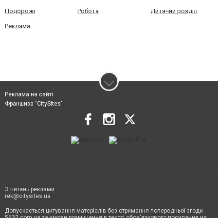
Подорожі
Робота
Дитячий розділ
Реклама
Реклама на сайті
Франшиза "CitySites"
З питань реклами:
rek@citysites.ua
Допускається цитування матеріалів без отримання попередньої згоди
5632.com.ua за умови розміщення в тексті обов'язкового посилання на