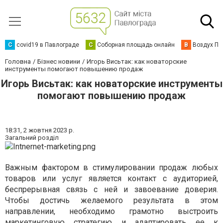
C
covid19 в Павлограде
С
Соборная площадь онлайн
В
Воздух Па
Головна
Бізнес новини
Игорь Висьтак: как новаторские
инструменты помогают повышению продаж
Игорь Висьтак: как новаторские инструменты
помогают повышению продаж
18:31,
2 жовтня 2023 р.
Загальний розділ
Важным фактором в стимулировании продаж любых
товаров или услуг является контакт с аудиторией,
беспрерывная связь с ней и завоевание доверия.
Чтобы достичь желаемого результата в этом
направлении, необходимо грамотно выстроить
маркетинговую стратегию и адаптировать ее к