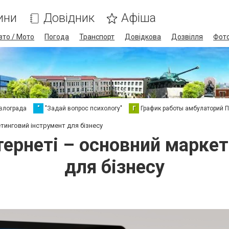
ини
Довідник
Афіша
вто / Мото
Погода
Транспорт
Довідкова
Дозвілля
Фот
влограда
"
"Задай вопрос психологу"
Г
График работы амбулаторий 
етинговий інструмент для бізнесу
нтернеті – основний марке
для бізнесу