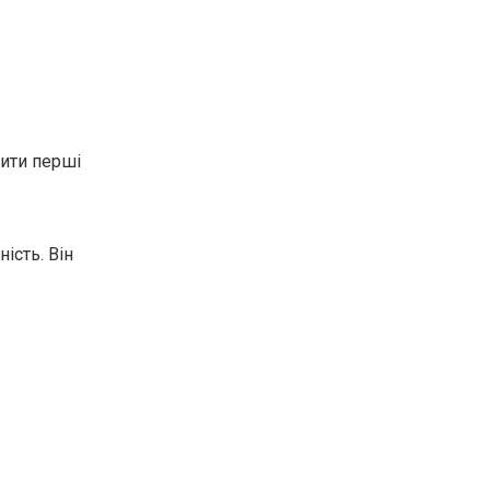
чити перші
ість. Він