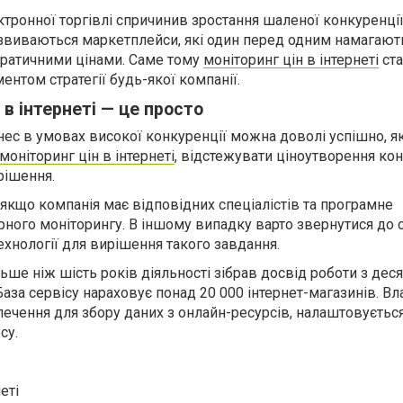
тронної торгівлі спричинив зростання шаленої конкуренці
звиваються маркетплейси, які один перед одним намагают
кратичними цінами. Саме тому
моніторинг цін в інтернеті
ст
нтом стратегії будь-якої компанії.
 в інтернеті — це просто
знес в умовах високої конкуренції можна доволі успішно, 
моніторинг цін в інтернеті
, відстежувати ціноутворення ко
рішення.
якщо компанія має відповідних спеціалістів та програмне
ного моніторингу. В іншому випадку варто звернутися до с
ехнології для вирішення такого завдання.
ільше ніж шість років діяльності зібрав досвід роботи з дес
 База сервісу нараховує понад 20 000 інтернет-магазинів. В
печення для збору даних з онлайн-ресурсів, налаштовується
су.