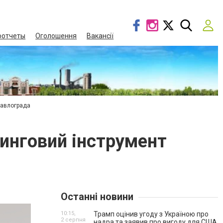
оотчеты
Оголошення
Вакансії
Павлограда
тинговий інструмент
Останні новини
10:15,
Трамп оцінив угоду з Україною про
2 серпня
надра та заявив про вигоду для США