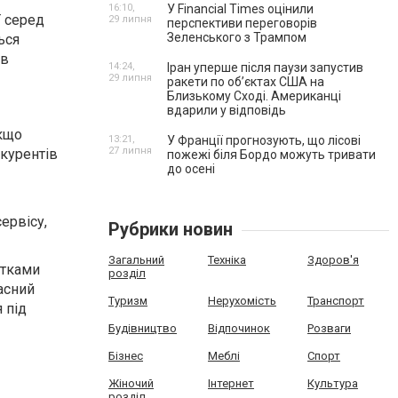
16:10,
У Financial Times оцінили
ї серед
29 липня
перспективи переговорів
Зеленського з Трампом
ься
ав
14:24,
Іран уперше після паузи запустив
29 липня
ракети по обʼєктах США на
Близькому Сході. Американці
вдарили у відповідь
якщо
13:21,
У Франції прогнозують, що лісові
27 липня
нкурентів
пожежі біля Бордо можуть тривати
до осені
ервісу,
Рубрики новин
Загальний
Техніка
Здоров'я
ятками
розділ
ласний
Туризм
Нерухомість
Транспорт
 під
Будівництво
Відпочинок
Розваги
Бізнес
Меблі
Спорт
Жіночий
Інтернет
Культура
розділ