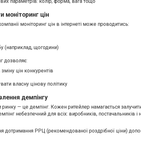
вих параметрів: колір, форма, вага тощо
и моніторинг цін
компанії моніторинг цін в інтернеті може проводитись:
бу (наприклад, щогодини)
г дозволяє:
 зміну цін конкурентів
вати власну цінову політику
влення демпінгу
 ринку — це демпінг. Кожен ритейлер намагається залучит
пінг небезпечний для всіх: виробників, постачальників і 
ня дотримання РРЦ (рекомендованої роздрібної ціни) доп