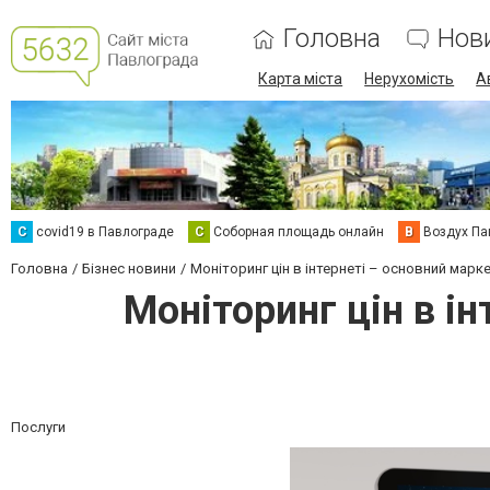
Головна
Нов
Карта міста
Нерухомість
А
C
covid19 в Павлограде
С
Соборная площадь онлайн
В
Воздух Па
Головна
Бізнес новини
Моніторинг цін в інтернеті – основний марк
Моніторинг цін в і
Послуги