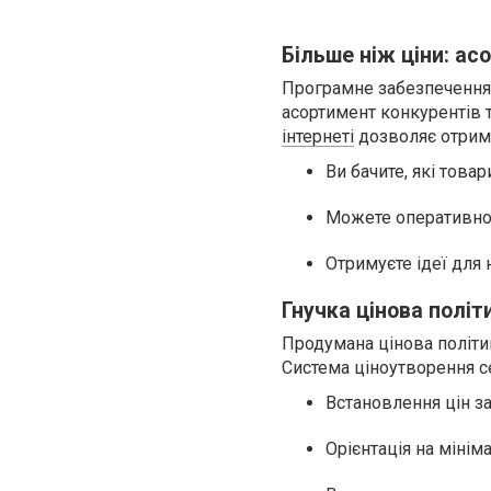
Більше ніж ціни: ас
Програмне забезпечення Pr
асортимент конкурентів т
інтернеті
дозволяє отриму
Ви бачите, які това
Можете оперативно 
Отримуєте ідеї для 
Гнучка цінова політ
Продумана цінова політик
Система ціноутворення се
Встановлення цін з
Орієнтація на мінім