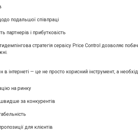
в
одо подальшої співпраці
ь партнерів і прибутковість
демпінгова стратегія сервісу Price Control дозволяє поба
жні.
н в інтернеті — це не просто корисний інструмент, а необхідн
ацію на ринку
 швидше за конкурентів
табельність
ропозиції для клієнтів