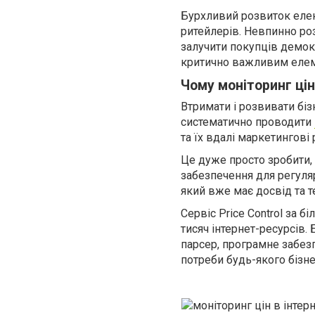
Бурхливий розвиток елек
ритейлерів. Невпинно ро
залучити покупців демо
критично важливим елеме
Чому моніторинг цін
Втримати і розвивати бі
систематично проводити
та їх вдалі маркетингові 
Це дуже просто зробити, 
забезпечення для регуляр
який вже має досвід та т
Сервіс Price Control за б
тисяч інтернет-ресурсів.
парсер, програмне забез
потреби будь-якого бізне