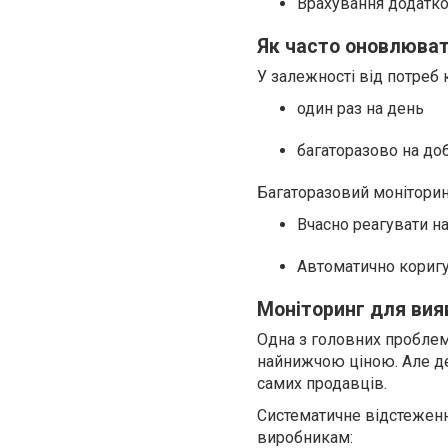
Врахування додатко
Як часто оновлюват
У залежності від потреб 
один раз на день
багаторазово на до
Багаторазовий моніторин
Вчасно реагувати на
Автоматично коригу
Моніторинг для вия
Одна з головних проблем
найнижчою ціною. Але дем
самих продавців.
Систематичне відстежен
виробникам: