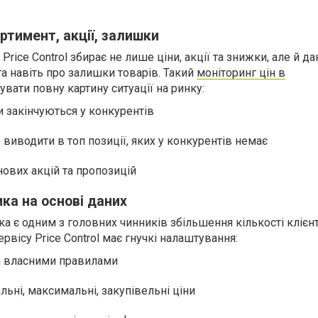
ортимент, акції, залишки
ice Control збирає не лише ціни, акції та знижки, але й да
а навіть про залишки товарів. Такий
моніторинг цін в
вати повну картину ситуації на ринку:
ри закінчуються у конкурентів
виводити в топ позиції, яких у конкурентів немає
нових акцій та пропозицій
ика на основі даних
а є одним з головних чинників збільшення кількості клієнт
рвісу Price Control має гнучкі налаштування:
а власними правилами
альні, максимальні, закупівельні ціни