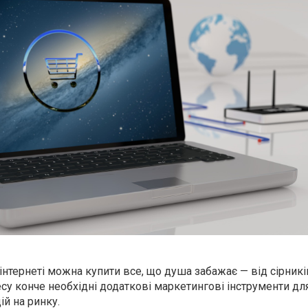
в інтернеті можна купити все, що душа забажає — від сірникі
знесу конче необхідні додаткові маркетингові інструменти дл
й на ринку.