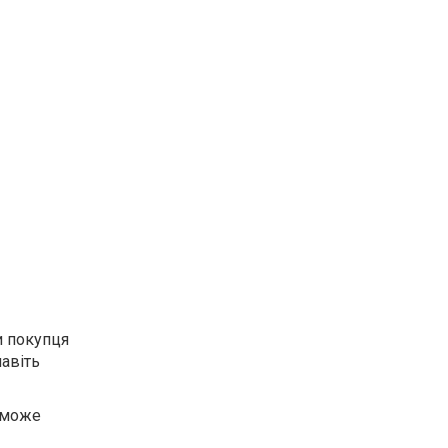
и покупця
навіть
оможе