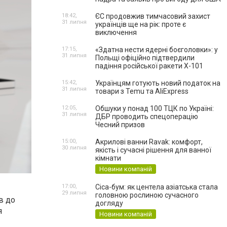
18:42,
ЄС продовжив тимчасовий захист
31 липня
українців ще на рік: проте є
виключення
17:15,
«Здатна нести ядерні боєголовки»: у
31 липня
Польщі офіційно підтвердили
падіння російської ракети Х-101
15:42,
Українцям готують новий податок на
31 липня
товари з Temu та AliExpress
12:05,
Обшуки у понад 100 ТЦК по Україні:
31 липня
ДБР проводить спецоперацію
Чесний призов
15:00,
Акрилові ванни Ravak: комфорт,
30 липня
якість і сучасні рішення для ванної
кімнати
Новини компаній
17:00,
Cica-бум: як центела азіатська стала
29 липня
головною рослиною сучасного
в до
догляду
я
Новини компаній