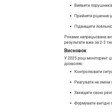
Виявити порушникі
Прийняти рішення щ
Підвищити лояльніст
Роками напрацьована анти
результати вже за 2-3 ти
Висновок
У 2025 році моніторинг ці
дозволяє:
Контролювати ситу
Реагувати на зміни
Захищати свою рен
Формувати вигідні п