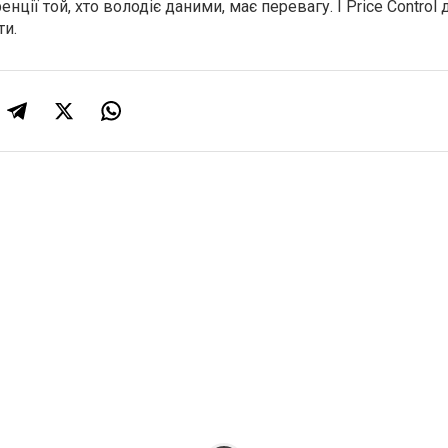
енції той, хто володіє даними, має перевагу. І Price Contro
ти.