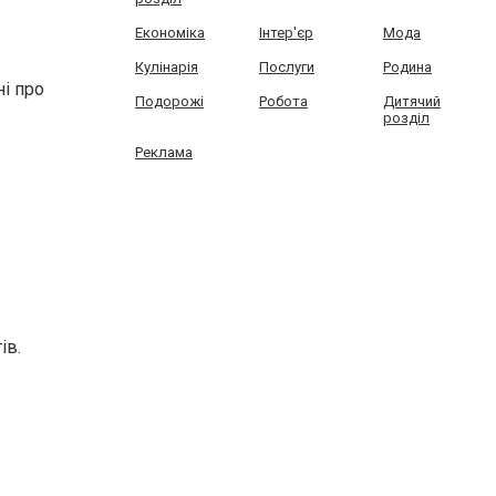
Економіка
Інтер'єр
Мода
Кулінарія
Послуги
Родина
ні про
Подорожі
Робота
Дитячий
розділ
Реклама
ів.