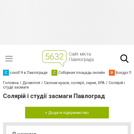
C
covid19 в Павлограде
С
Соборная площадь онлайн
В
Воздух Па
Головна
Дозвілля
Салони краси, солярії, сауни, SPA
Солярій і
студії засмаги
Солярій і студії засмаги Павлоград
+ Додати підприємство