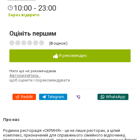
10:00 - 23:00
Зараз відкрито
Оцініть першим
(
0
оцінок)
Я рекомендую
Ніхто ще не рекомендував
Авторизуйтесь
,
щоб оцінити і порекомендувати
Reddit
Telegram
Viber
WhatsApp
Про нас
Родинна ресторація «СКРИНЯ» - це не лише ресторан, а цілий
комплекс, призначений для справжнього сімейного відпочинку,
проведення урочистостей, місце для активного відпочинку на березі