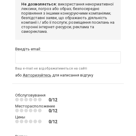
Не дозволяється:
використання ненормативної
лексики, погроз або образ; безпосереднє
порівняння з іншими конкуруючими компаніями;
безпідставні заяви, що ображають діяльність
компанії і / або її послуги; розміщення посилань на
сторонні інтернет-ресурси; реклама та
самореклама.
Введіть email:
Ваш e-mail не відображатиметься на сайті
або
Авторизуйтесь
для написання відгуку
Обслуговування
0/12
Месторасположение
0/12
Цены
0/12