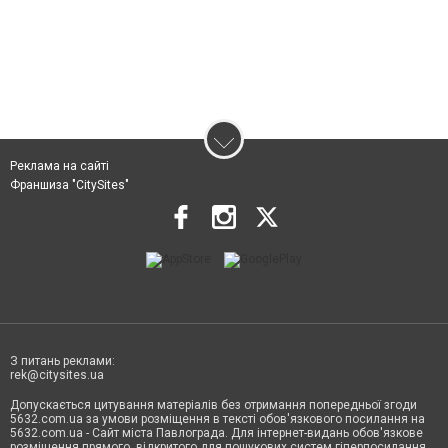
Реклама на сайті
Франшиза "CitySites"
З питань реклами:
rek@citysites.ua
Допускається цитування матеріалів без отримання попередньої згоди
5632.com.ua за умови розміщення в тексті обов'язкового посилання на
5632.com.ua - Сайт міста Павлограда. Для інтернет-видань обов'язкове
розміщення прямого, відкритого для пошукових систем гіперпосилання