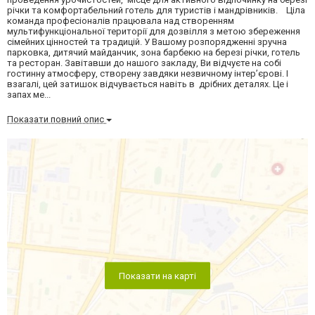
річки та комфортабельний готель для туристів і мандрівників. Ціла
команда професіоналів працювала над створенням
мультифункціональної території для дозвілля з метою збереження
сімейних цінностей та традицій. У Вашому розпорядженні зручна
парковка, дитячий майданчик, зона барбекю на березі річки, готель
та ресторан. Завітавши до нашого закладу, Ви відчуєте на собі
гостинну атмосферу, створену завдяки незвичному інтер’єрові. І
взагалі, цей затишок відчувається навіть в дрібних деталях. Це і
запах ме...
Показати повний опис
Показати на карті