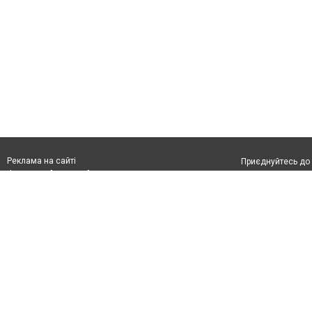
Реклама на сайті
Приєднуйтесь до 
Франшиза "CitySites"
З питань реклами:
Допускається цит
rek@citysites.ua
тексті обов'язко
розміщення прямо
абзацу в тексті 
Матеріали з плаш
"Політичні новини
Політика конфіде