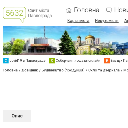
Головна
Нов
Карта міста
Нерухомість
А
C
covid19 в Павлограде
С
Соборная площадь онлайн
В
Воздух Па
Головна
Довідник
Будівництво (продукція)
Скло та дзеркала
Мо
Опис