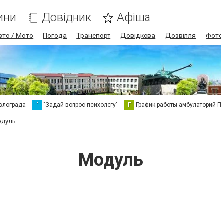
ини
Довідник
Афіша
вто / Мото
Погода
Транспорт
Довідкова
Дозвілля
Фот
влограда
"
"Задай вопрос психологу"
Г
График работы амбулаторий 
дуль
Модуль