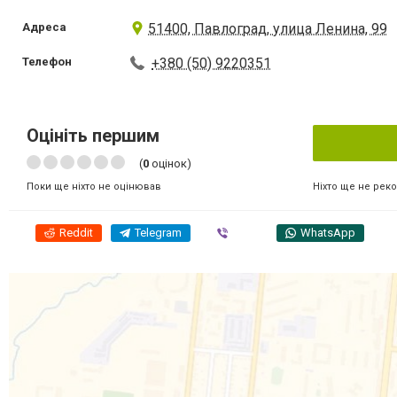
Адреса
51400, Павлоград, улица Ленина, 99
Телефон
+380 (50) 9220351
Оцініть першим
(
0
оцінок)
Ніхто ще не рек
Поки ще ніхто не оцінював
Reddit
Telegram
Viber
WhatsApp