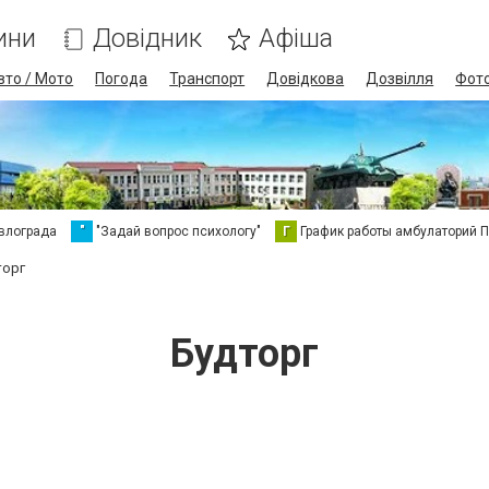
ини
Довідник
Афіша
вто / Мото
Погода
Транспорт
Довідкова
Дозвілля
Фот
влограда
"
"Задай вопрос психологу"
Г
График работы амбулаторий 
торг
Будторг