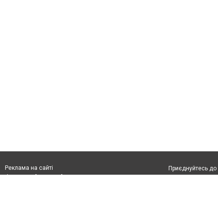
Реклама на сайті
Приєднуйтесь до 
Франшиза "CitySites"
З питань реклами:
Допускається цит