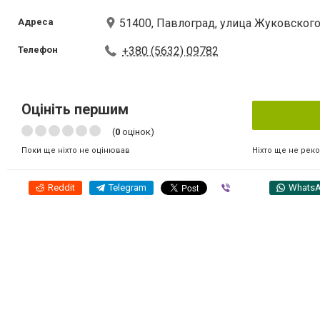
Адреса
51400, Павлоград, улица Жуковского
Телефон
+380 (5632) 09782
Оцініть першим
(
0
оцінок)
Ніхто ще не рек
Поки ще ніхто не оцінював
Reddit
Telegram
Viber
Whats