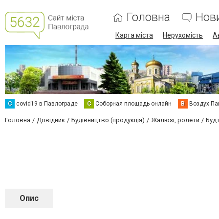
Головна
Нов
Карта міста
Нерухомість
А
C
covid19 в Павлограде
С
Соборная площадь онлайн
В
Воздух Па
Головна
Довідник
Будівництво (продукція)
Жалюзі, ролети
Буд
Опис