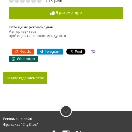
(
0
оцінок)
Я рекомендую
Ніхто ще не рекомендував
Авторизуйтесь
,
щоб оцінити і порекомендувати
Reddit
Telegram
Viber
WhatsApp
Це моє підприємство
Реклама на сайті
Франшиза "CitySites"