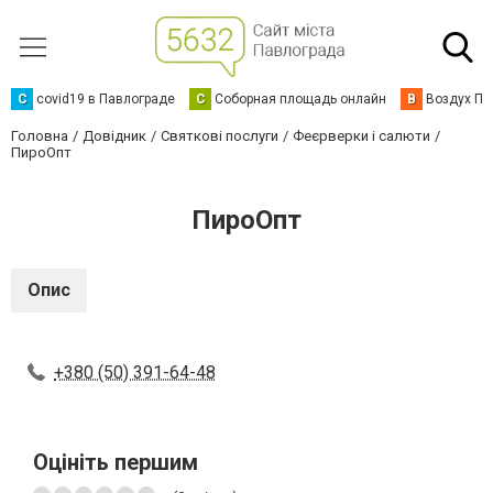
C
covid19 в Павлограде
С
Соборная площадь онлайн
В
Воздух Па
Головна
Довідник
Святкові послуги
Феєрверки і салюти
ПироОпт
ПироОпт
Опис
+380 (50) 391-64-48
Оцініть першим