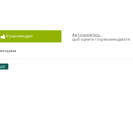
Авторизуйтесь
,
Я рекомендую
щоб оцінити і порекомендувати
омендував
App