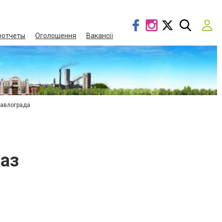
оотчеты
Оголошення
Вакансії
Павлограда
аз