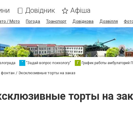
ини
Довідник
Афіша
вто / Мото
Погода
Транспорт
Довідкова
Дозвілля
Фот
влограда
"
"Задай вопрос психологу"
Г
График работы амбулаторий 
й фонтан
Эксклюзивные торты на заказ
ксклюзивные торты на зак