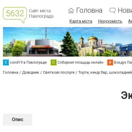
Головна
Нов
Карта міста
Нерухомість
А
C
covid19 в Павлограде
С
Соборная площадь онлайн
В
Воздух Па
Головна
Довідник
Святкові послуги
Торти, кенді бар, шоколадни
Э
Опис