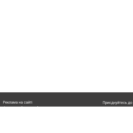
Реклама на сайті
Приєднуйтесь до 
Франшиза "CitySites"
З питань реклами:
Допускається цит