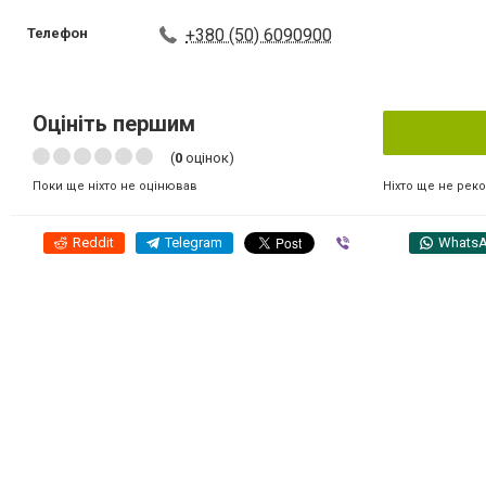
Телефон
+380 (50) 6090900
Оцініть першим
(
0
оцінок)
Ніхто ще не рек
Поки ще ніхто не оцінював
Reddit
Telegram
Viber
Whats