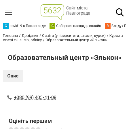
C
covid19 в Павлограде
С
Соборная площадь онлайн
В
Воздух Па
Головна
Довідник
Освіта (університети, школи, курси)
Курси в
сфері фінансів, обліку
Образовательный центр «Элькон»
Образовательный центр «Элькон»
Опис
+380 (99) 405-41-08
Оцініть першим