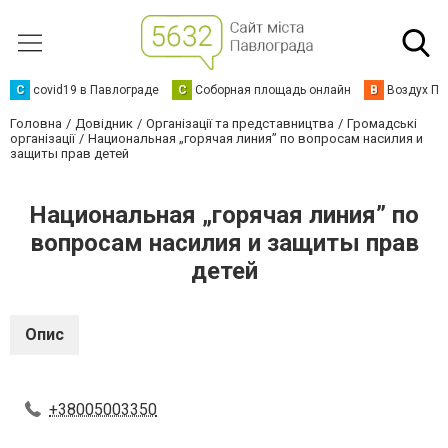
C
covid19 в Павлограде
С
Соборная площадь онлайн
В
Воздух Па
Головна
Довідник
Організації та представництва
Громадські
організації
Национальная „горячая линия” по вопросам насилия и
защиты прав детей
Национальная „горячая линия” по
вопросам насилия и защиты прав
детей
Опис
+38005003350