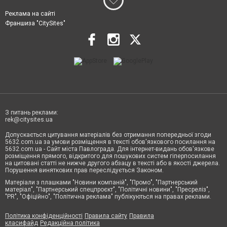
Реклама на сайті
Франшиза "CitySites"
З питань реклами:
rek@citysites.ua
Допускається цитування матеріалів без отримання попередньої згоди
5632.com.ua за умови розміщення в тексті обов'язкового посилання на
5632.com.ua - Сайт міста Павлограда. Для інтернет-видань обов'язкове
розміщення прямого, відкритого для пошукових систем гіперпосилання
на цитовані статті не нижче другого абзацу в тексті або в якості джерела.
Порушення виняткових прав переслідується Законом.
Матеріали з плашками "Новини компаній", "Промо", "Партнерський
матеріал", "Партнерський спецпроєкт", "Політичні новини", "Пресреліз",
"PR", "Офіційно", "Політична реклама" публікуються на правах реклами.
Політика конфіденційності
Правила сайту
Правила
класифайд
Редакційна політика