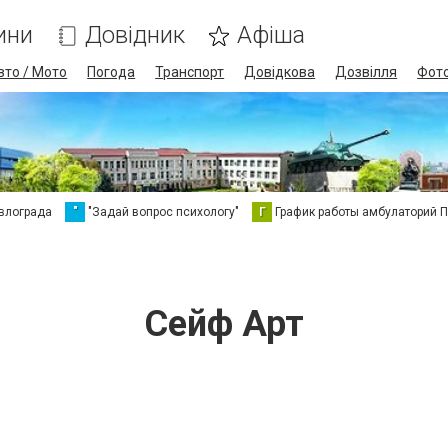
ини
Довідник
Афіша
вто / Мото
Погода
Транспорт
Довідкова
Дозвілля
Фот
влограда
"
"Задай вопрос психологу"
Г
График работы амбулаторий 
Сейф Арт