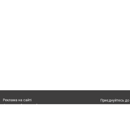
Реклама на сайті
Приєднуйтесь до 
Франшиза "CitySites"
З питань реклами:
Допускається цит