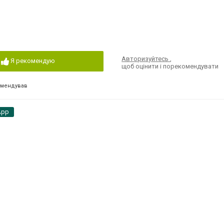
Авторизуйтесь
,
Я рекомендую
щоб оцінити і порекомендувати
омендував
App