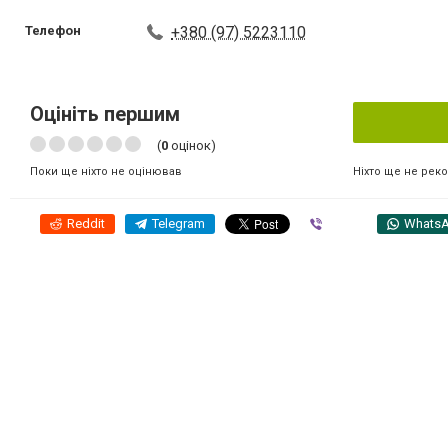
Телефон
+380 (97) 5223110
Оцініть першим
(
0
оцінок)
Ніхто ще не рек
Поки ще ніхто не оцінював
Reddit
Telegram
Viber
Whats