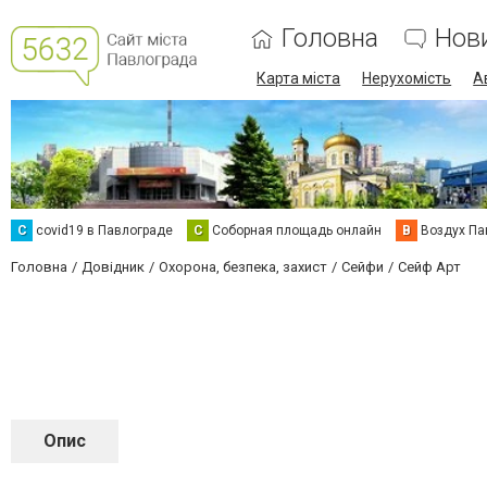
Головна
Нов
Карта міста
Нерухомість
А
C
covid19 в Павлограде
С
Соборная площадь онлайн
В
Воздух Па
Головна
Довідник
Охорона, безпека, захист
Сейфи
Сейф Арт
Опис