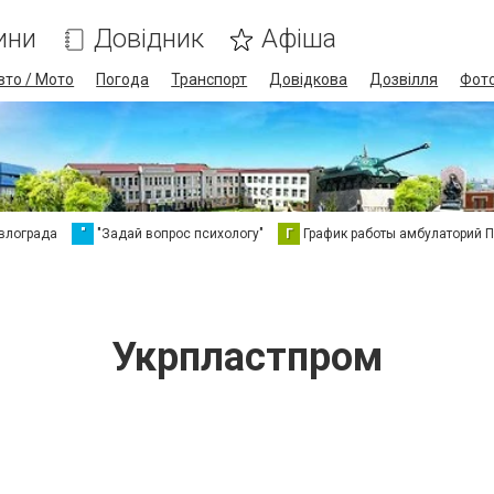
ини
Довідник
Афіша
вто / Мото
Погода
Транспорт
Довідкова
Дозвілля
Фот
влограда
"
"Задай вопрос психологу"
Г
График работы амбулаторий 
Укрпластпром