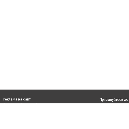
Реклама на сайті
Приєднуйтесь до 
Франшиза "CitySites"
З питань реклами:
Допускається цит