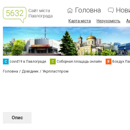
Головна
Нов
Карта міста
Нерухомість
А
C
covid19 в Павлограде
С
Соборная площадь онлайн
В
Воздух Па
Головна
Довідник
Укрпластпром
Опис