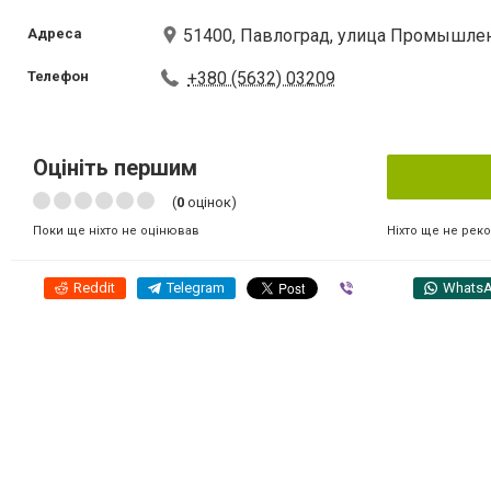
Адреса
51400, Павлоград, улица Промышлен
Телефон
+380 (5632) 03209
Оцініть першим
(
0
оцінок)
Ніхто ще не рек
Поки ще ніхто не оцінював
Reddit
Telegram
Viber
Whats