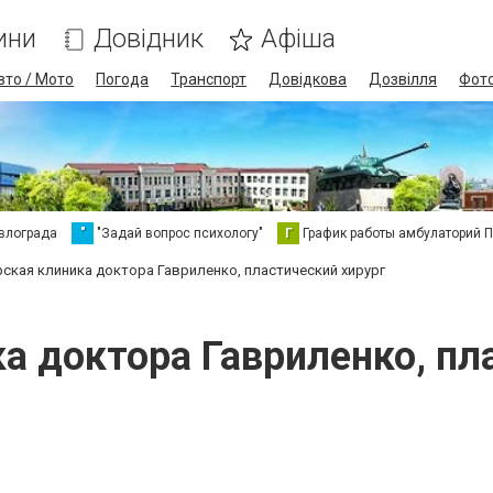
ини
Довідник
Афіша
вто / Мото
Погода
Транспорт
Довідкова
Дозвілля
Фот
влограда
"
"Задай вопрос психологу"
Г
График работы амбулаторий 
ская клиника доктора Гавриленко, пластический хирург
а доктора Гавриленко, пл