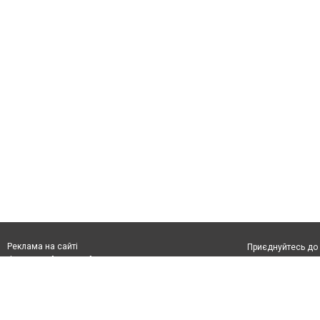
Реклама на сайті
Приєднуйтесь до 
Франшиза "CitySites"
З питань реклами:
Допускається цит