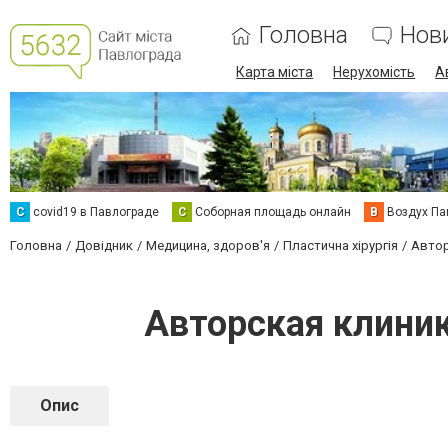
Головна
Нов
Карта міста
Нерухомість
А
C
covid19 в Павлограде
С
Соборная площадь онлайн
В
Воздух Па
Головна
Довідник
Медицина, здоров'я
Пластична хірургія
Автор
Авторская клиник
Опис