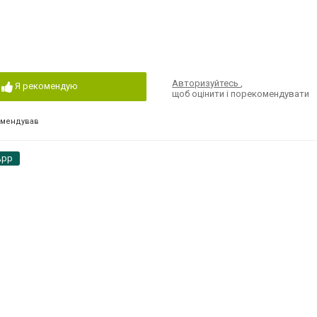
Авторизуйтесь
,
Я рекомендую
щоб оцінити і порекомендувати
омендував
App