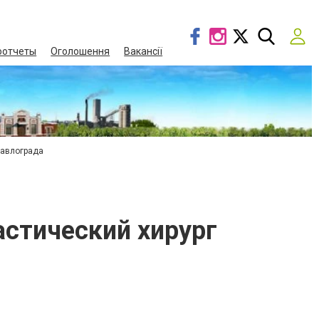
оотчеты
Оголошення
Вакансії
Павлограда
астический хирург