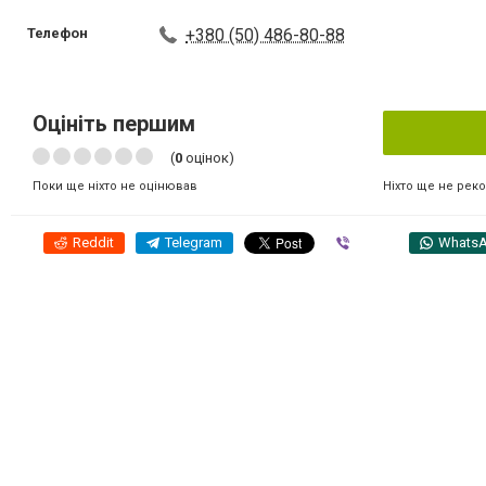
Телефон
+380 (50) 486-80-88
Оцініть першим
(
0
оцінок)
Ніхто ще не рек
Поки ще ніхто не оцінював
Reddit
Telegram
Viber
Whats