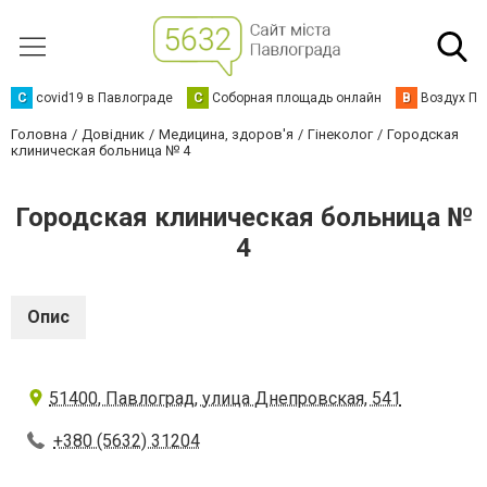
C
covid19 в Павлограде
С
Соборная площадь онлайн
В
Воздух Па
Головна
Довідник
Медицина, здоров'я
Гінеколог
Городская
клиническая больница № 4
Городская клиническая больница №
4
Опис
51400, Павлоград, улица Днепровская, 541
+380 (5632) 31204