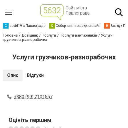
C
covid19 в Павлограде
С
Соборная площадь онлайн
В
Воздух Па
Головна
Довідник
Послуги
Послуги вантажників
Услуги
грузчиков-разнорабочих
Услуги грузчиков-разнорабочих
Опис
Відгуки
+380 (99) 2101557
Оцініть першим