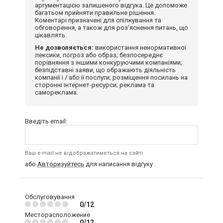
аргументацією залишеного відгука. Це допоможе
багатьом прийняти правильне рішення.
Коментарі призначені для спілкування та
обговорення, а також для роз'яснення питань, що
цікавлять.
Не дозволяється:
використання ненормативної
лексики, погроз або образ; безпосереднє
порівняння з іншими конкуруючими компаніями;
безпідставні заяви, що ображають діяльність
компанії і / або її послуги; розміщення посилань на
сторонні інтернет-ресурси; реклама та
самореклама.
Введіть email:
Ваш e-mail не відображатиметься на сайті
або
Авторизуйтесь
для написання відгуку
Обслуговування
0/12
Месторасположение
0/12