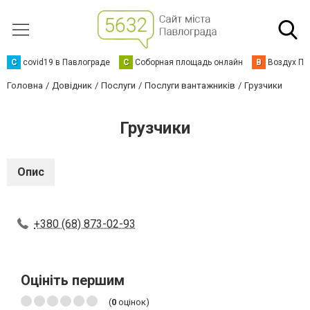
C
covid19 в Павлограде
С
Соборная площадь онлайн
В
Воздух Па
Головна
Довідник
Послуги
Послуги вантажників
Грузчики
Грузчики
Опис
+380 (68) 873-02-93
Оцініть першим
(
0
оцінок)