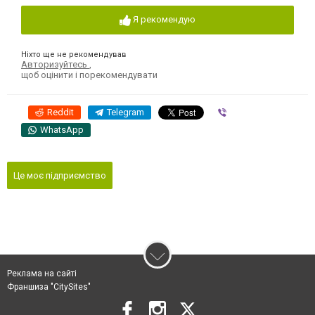
Я рекомендую
Ніхто ще не рекомендував
Авторизуйтесь
,
щоб оцінити і порекомендувати
Reddit
Telegram
Viber
WhatsApp
Це моє підприємство
Реклама на сайті
Франшиза "CitySites"