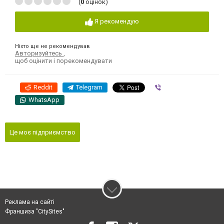
(
0
оцінок)
Я рекомендую
Ніхто ще не рекомендував
Авторизуйтесь
,
щоб оцінити і порекомендувати
Reddit
Telegram
Viber
WhatsApp
Це моє підприємство
Реклама на сайті
Франшиза "CitySites"