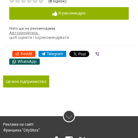
(
0
оцінок)
Я рекомендую
Ніхто ще не рекомендував
Авторизуйтесь
,
щоб оцінити і порекомендувати
Reddit
Telegram
Viber
WhatsApp
Це моє підприємство
Реклама на сайті
Франшиза "CitySites"