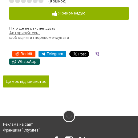
(
0
оцінок)
Я рекомендую
Ніхто ще не рекомендував
Авторизуйтесь
,
щоб оцінити і порекомендувати
Reddit
Telegram
Viber
WhatsApp
Це моє підприємство
Реклама на сайті
Франшиза "CitySites"