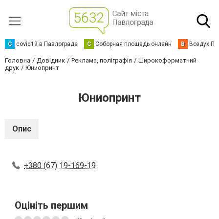
C
covid19 в Павлограде
С
Соборная площадь онлайн
В
Воздух Па
Головна
Довідник
Реклама, поліграфія
Широкоформатний
друк
Юниопринт
Юниопринт
Опис
+380 (67) 19-169-19
Оцініть першим