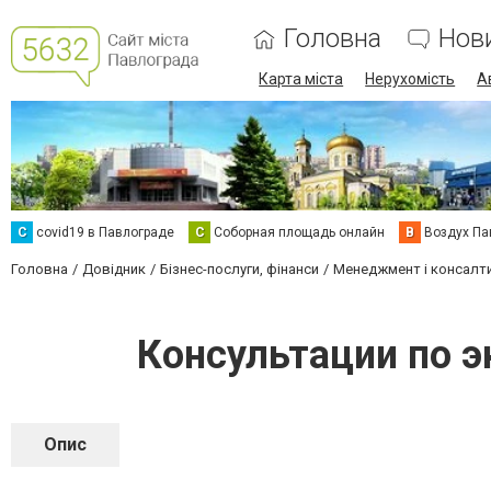
Головна
Нов
Карта міста
Нерухомість
А
C
covid19 в Павлограде
С
Соборная площадь онлайн
В
Воздух Па
Головна
Довідник
Бізнес-послуги, фінанси
Менеджмент і консалт
Консультации по 
Опис