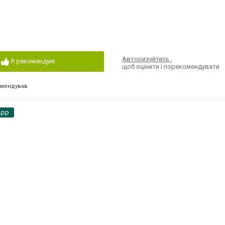
Авторизуйтесь
,
Я рекомендую
щоб оцінити і порекомендувати
омендував
App