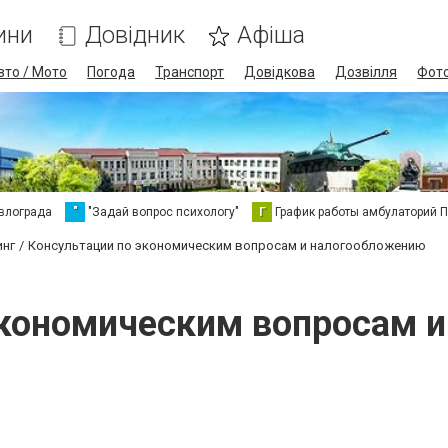
ини
Довідник
Афіша
вто / Мото
Погода
Транспорт
Довідкова
Дозвілля
Фот
влограда
"
"Задай вопрос психологу"
Г
График работы амбулаторий 
инг
Консультации по экономическим вопросам и налогообложению
экономическим вопросам 