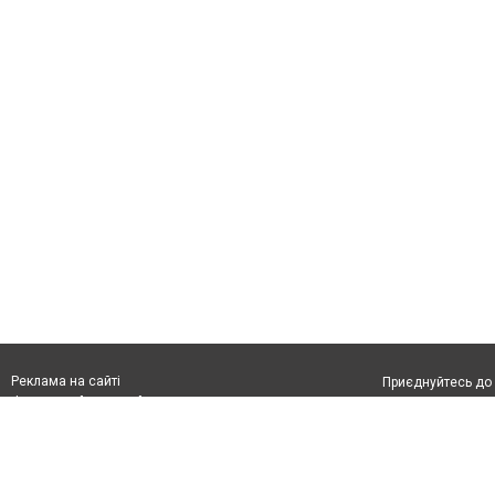
Реклама на сайті
Приєднуйтесь до 
Франшиза "CitySites"
З питань реклами:
Допускається цит