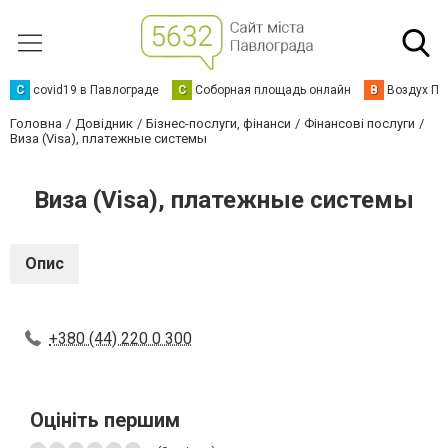
C
covid19 в Павлограде
С
Соборная площадь онлайн
В
Воздух Па
Головна
Довідник
Бізнес-послуги, фінанси
Фінансові послуги
Виза (Visa), платежные системы
Виза (Visa), платежные системы
Опис
+380 (44) 220 0 300
Оцініть першим