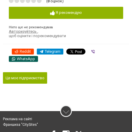
(
0
оцінок)
Я рекомендую
Ніхто ще не рекомендував
Авторизуйтесь
,
щоб оцінити і порекомендувати
Reddit
Telegram
Viber
WhatsApp
Це моє підприємство
Реклама на сайті
Франшиза "CitySites"