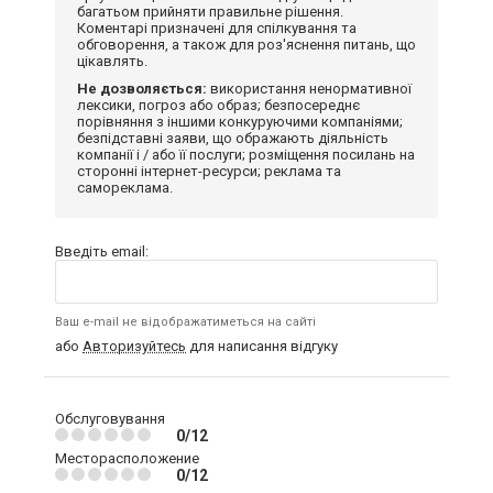
багатьом прийняти правильне рішення.
Коментарі призначені для спілкування та
обговорення, а також для роз'яснення питань, що
цікавлять.
Не дозволяється:
використання ненормативної
лексики, погроз або образ; безпосереднє
порівняння з іншими конкуруючими компаніями;
безпідставні заяви, що ображають діяльність
компанії і / або її послуги; розміщення посилань на
сторонні інтернет-ресурси; реклама та
самореклама.
Введіть email:
Ваш e-mail не відображатиметься на сайті
або
Авторизуйтесь
для написання відгуку
Обслуговування
0/12
Месторасположение
0/12