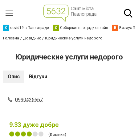
C
covid19 в Павлограде
С
Соборная площадь онлайн
В
Воздух Па
Головна
Довідник
Юридические услуги недорого
Юридические услуги недорого
Опис
Відгуки
0990425667
9.33
дуже добре
(
3
оцінки)