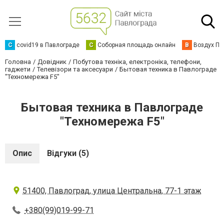
C
covid19 в Павлограде
С
Соборная площадь онлайн
В
Воздух Па
Головна
Довідник
Побутова техніка, електроніка, телефони,
гаджети
Телевізори та аксесуари
Бытовая техника в Павлограде
"Техномережа F5"
Бытовая техника в Павлограде
"Техномережа F5"
Опис
Відгуки (5)
51400, Павлоград, улица Центральна, 77-1 этаж
+380(99)019-99-71