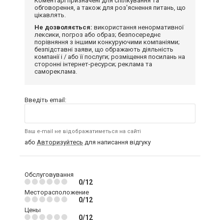
Коментарі призначені для спілкування та
обговорення, а також для роз'яснення питань, що
цікавлять.
Не дозволяється:
використання ненормативної
лексики, погроз або образ; безпосереднє
порівняння з іншими конкуруючими компаніями;
безпідставні заяви, що ображають діяльність
компанії і / або її послуги; розміщення посилань на
сторонні інтернет-ресурси; реклама та
самореклама.
Введіть email:
Ваш e-mail не відображатиметься на сайті
або
Авторизуйтесь
для написання відгуку
Обслуговування
0/12
Месторасположение
0/12
Цены
0/12