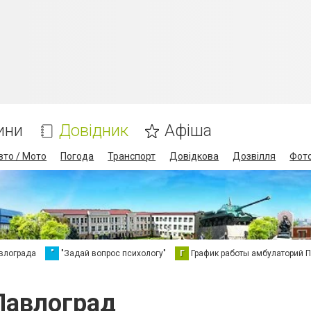
ини
Довідник
Афіша
вто / Мото
Погода
Транспорт
Довідкова
Дозвілля
Фот
влограда
"
"Задай вопрос психологу"
Г
График работы амбулаторий 
Павлоград