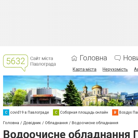
Головна
Нов
Карта міста
Нерухомість
А
C
covid19 в Павлограде
С
Соборная площадь онлайн
В
Воздух Па
Головна
Довідник
Обладнання
Водоочисне обладнання
Водоочисне обладнання 