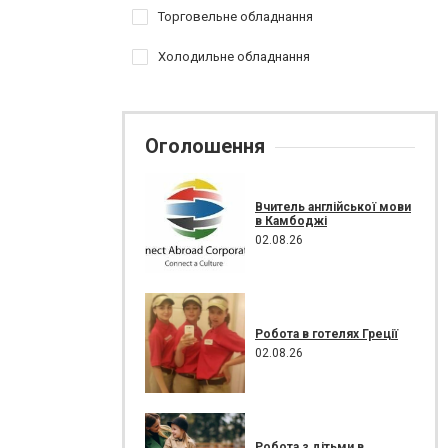
Торговельне обладнання
Холодильне обладнання
Оголошення
Вчитель англійської мови
в Камбоджі
02.08.26
Робота в готелях Греції
02.08.26
Робота з дітьми в