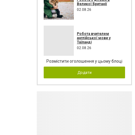
Великої Британії
02.08.26
Робота вчителем
англійської мови у
Таїланді
02.08.26
Розмістити оголошення у цьому блоці
Додати