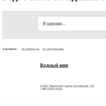
Сортувати:
за рейтингом
за переглядами
Водный мир
51400, Павлоград, улица Полтавская, 160
+380 (5632) 65256