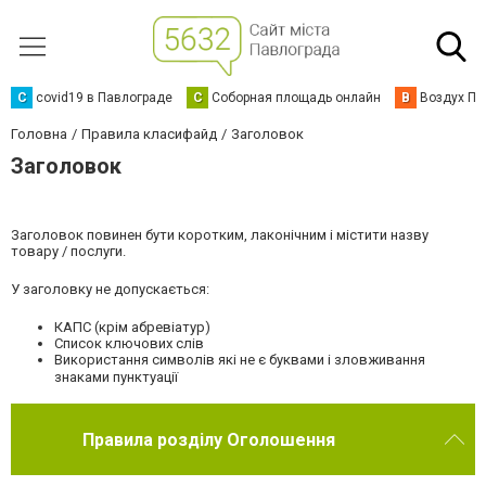
C
covid19 в Павлограде
С
Соборная площадь онлайн
В
Воздух Па
Головна
Правила класифайд
Заголовок
Заголовок
Заголовок повинен бути коротким, лаконічним і містити назву
товару / послуги.
У заголовку не допускається:
КАПС (крім абревіатур)
Список ключових слів
Використання символів які не є буквами і зловживання
знаками пунктуації
Правила розділу Оголошення