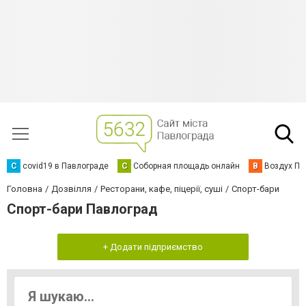
C
covid19 в Павлограде
С
Соборная площадь онлайн
В
Воздух Па
Головна
Дозвілля
Ресторани, кафе, піцерії, суші
Спорт-бари
Спорт-бари Павлоград
+ Додати підприємство