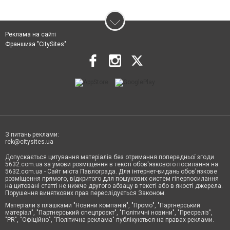
Реклама на сайті
Франшиза "CitySites"
З питань реклами:
rek@citysites.ua
Допускається цитування матеріалів без отримання попередньої згоди
5632.com.ua за умови розміщення в тексті обов'язкового посилання на
5632.com.ua - Сайт міста Павлограда. Для інтернет-видань обов'язкове
розміщення прямого, відкритого для пошукових систем гіперпосилання
на цитовані статті не нижче другого абзацу в тексті або в якості джерела.
Порушення виняткових прав переслідується Законом.
Матеріали з плашками "Новини компаній", "Промо", "Партнерський
матеріал", "Партнерський спецпроєкт", "Політичні новини", "Пресреліз",
"PR", "Офіційно", "Політична реклама" публікуються на правах реклами.