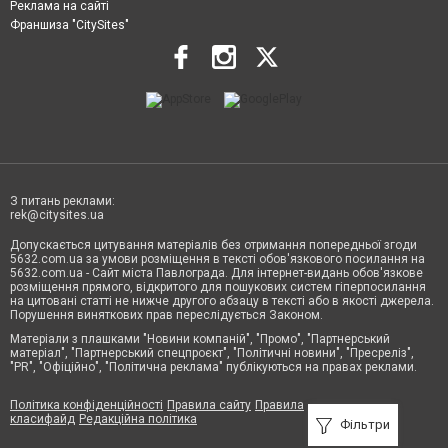
Реклама на сайті
Франшиза "CitySites"
З питань реклами:
rek@citysites.ua
Допускається цитування матеріалів без отримання попередньої згоди
5632.com.ua за умови розміщення в тексті обов'язкового посилання на
5632.com.ua - Сайт міста Павлограда. Для інтернет-видань обов'язкове
розміщення прямого, відкритого для пошукових систем гіперпосилання
на цитовані статті не нижче другого абзацу в тексті або в якості джерела.
Порушення виняткових прав переслідується Законом.
Матеріали з плашками "Новини компаній", "Промо", "Партнерський
матеріал", "Партнерський спецпроєкт", "Політичні новини", "Пресреліз",
"PR", "Офіційно", "Політична реклама" публікуються на правах реклами.
Політика конфіденційності
Правила сайту
Правила
класифайд
Редакційна політика
Фільтри