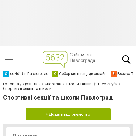
C
covid19 в Павлограде
С
Соборная площадь онлайн
В
Воздух Па
Головна
Дозвілля
Спортзали, школи танців, фітнес клуби
Спортивні секції та школи
Спортивні секції та школи Павлоград
+ Додати підприємство