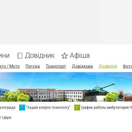
ини
Довідник
Афіша
вто / Мото
Погода
Транспорт
Довідкова
Дозвілля
Фот
влограда
"
"Задай вопрос психологу"
Г
График работы амбулаторий 
Цирк