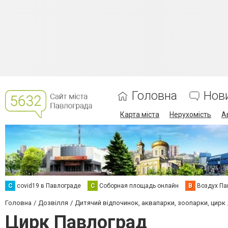
Головна
Нов
Карта міста
Нерухомість
А
C
covid19 в Павлограде
С
Соборная площадь онлайн
В
Воздух Па
Головна
Дозвілля
Дитячий відпочинок, аквапарки, зоопарки, цирк
Цирк Павлоград