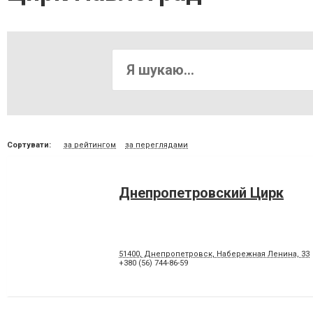
Сортувати:
за рейтингом
за переглядами
Днепропетровский Цирк
51400, Днепропетровск, Набережная Ленина, 33
+380 (56) 744-86-59