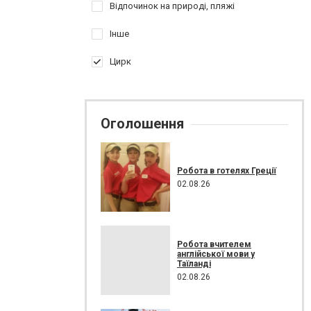
Відпочинок на природі, пляжі
Інше
Цирк
Оголошення
Робота в готелях Греції
02.08.26
Робота вчителем
англійської мови у
Таїланді
02.08.26