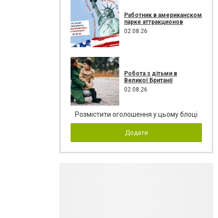
Работник в американском
парке аттракционов
02.08.26
Робота з дітьми в
Великої Британії
02.08.26
Розмістити оголошення у цьому блоці
Додати