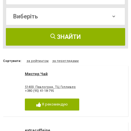
ЗНАЙТИ
Сортувати:
за рейтингом
за переглядами
Мистер Чай
51400, Павлоград, ТЦ Гулливер
+380 (95) 41-18-795
Я рекомендую
extracoffeine