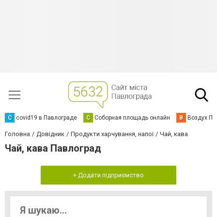
C
covid19 в Павлограде
С
Соборная площадь онлайн
В
Воздух Па
Головна
Довідник
Продукти харчування, напої
Чай, кава
Чай, кава Павлоград
+ Додати підприємство