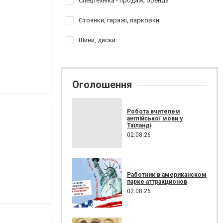
Спецтехніка - продаж, оренда
Стоянки, гаражі, парковки
Шини, диски
Оголошення
Робота вчителем
англійської мови у
Таїланді
02.08.26
Работник в американском
парке аттракционов
02.08.26