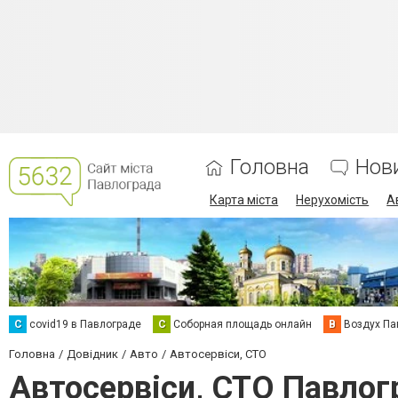
Головна
Нов
Карта міста
Нерухомість
А
C
covid19 в Павлограде
С
Соборная площадь онлайн
В
Воздух Па
Головна
Довідник
Авто
Автосервіси, СТО
Автосервіси, СТО Павлог