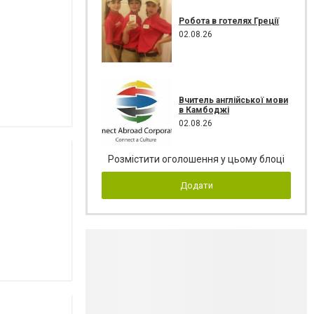
Робота в готелях Греції
02.08.26
Вчитель англійської мови
в Камбоджі
02.08.26
Розмістити оголошення у цьому блоці
Додати