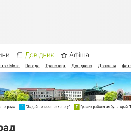
ини
Довідник
Афіша
вто / Мото
Погода
Транспорт
Довідкова
Дозвілля
Фот
влограда
"
"Задай вопрос психологу"
Г
График работы амбулаторий 
рад