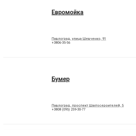
Евромойка
Павлоград, улица Шевченко, 91
+3806-35-56
Бумер
Павлоград, проспект Шахтосероителей, 5
+3808 (095) 259-30-77