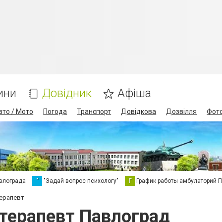
ини
Довідник
Афіша
вто / Мото
Погода
Транспорт
Довідкова
Дозвілля
Фот
влограда
"
"Задай вопрос психологу"
Г
График работы амбулаторий 
терапевт
отерапевт Павлоград