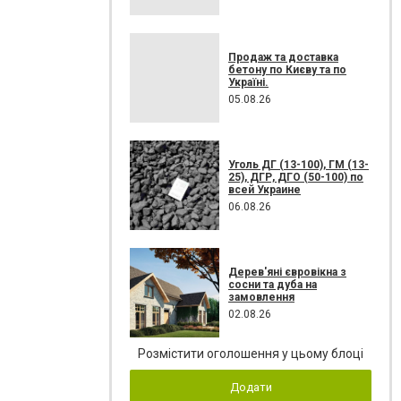
Продаж та доставка
бетону по Києву та по
Україні.
05.08.26
Уголь ДГ (13-100), ГМ (13-
25), ДГР, ДГО (50-100) по
всей Украине
06.08.26
Дерев'яні євровікна з
сосни та дуба на
замовлення
02.08.26
Розмістити оголошення у цьому блоці
Додати