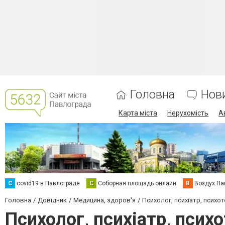
Головна
Нов
Карта міста
Нерухомість
А
C
covid19 в Павлограде
С
Соборная площадь онлайн
В
Воздух Па
Головна
Довідник
Медицина, здоров'я
Психолог, психіатр, психо
Психолог, психіатр, псих