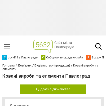
C
covid19 в Павлограде
С
Соборная площадь онлайн
В
Воздух Па
Головна
Довідник
Будівництво (продукція)
Ковані вироби та
елементи
Ковані вироби та елементи Павлоград
+ Додати підприємство