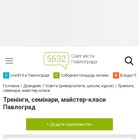
C
covid19 в Павлограде
С
Соборная площадь онлайн
В
Воздух Па
Головна
Довідник
Освіта (університети, школи, курси)
Тренінги,
семінари, майстер-класи
Тренінги, семінари, майстер-класи
Павлоград
+ Додати підприємство