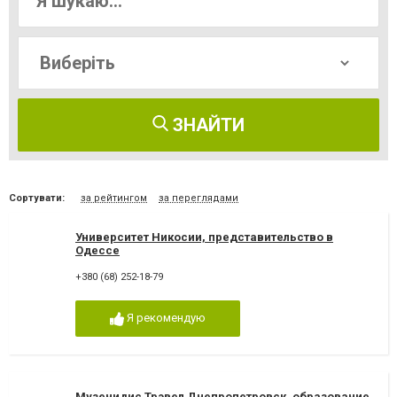
ЗНАЙТИ
Сортувати:
за рейтингом
за переглядами
Университет Никосии, представительство в
Одессе
+380 (68) 252-18-79
Я рекомендую
Музенидис Трэвел Днепропетровск, образование