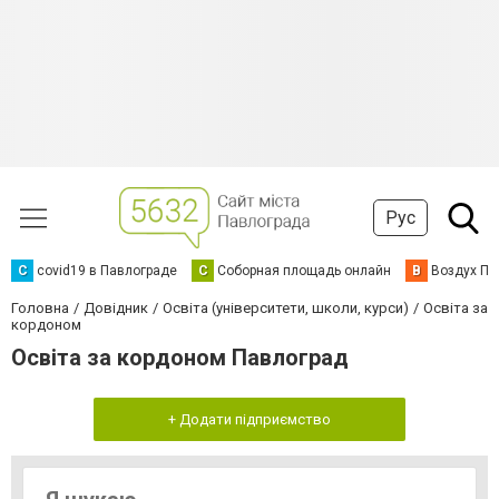
Рус
C
covid19 в Павлограде
С
Соборная площадь онлайн
В
Воздух Па
Головна
Довідник
Освіта (університети, школи, курси)
Освіта за
кордоном
Освіта за кордоном Павлоград
+ Додати підприємство