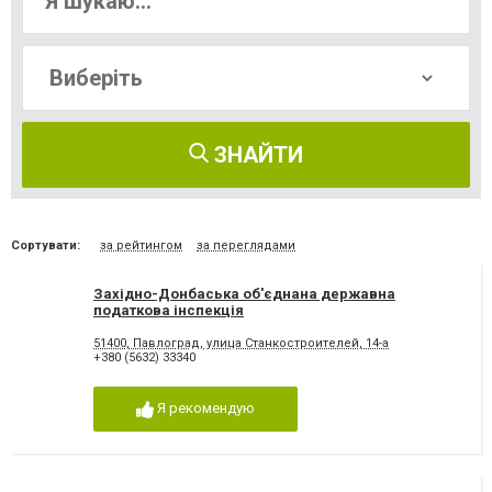
ЗНАЙТИ
Сортувати:
за рейтингом
за переглядами
Західно-Донбаська об'єднана державна
податкова інспекція
51400, Павлоград, улица Станкостроителей, 14-а
+380 (5632) 33340
Я рекомендую