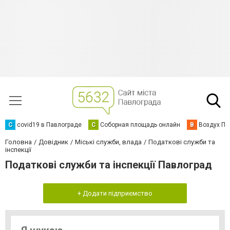
C
covid19 в Павлограде
С
Соборная площадь онлайн
В
Воздух Па
Головна
Довідник
Міські служби, влада
Податкові служби та
інспекції
Податкові служби та інспекції Павлоград
+ Додати підприємство