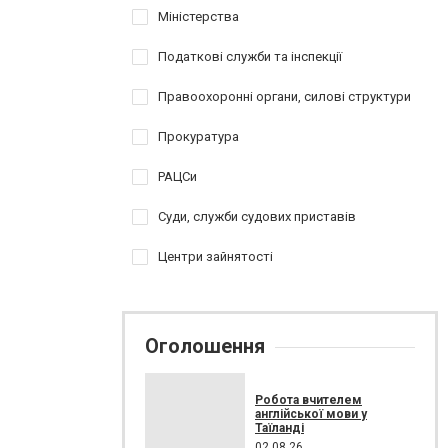
Міністерства
Податкові служби та інспекції
Правоохоронні органи, силові структури
Прокуратура
РАЦСи
Суди, служби судових приставів
Центри зайнятості
Оголошення
Робота вчителем
англійської мови у
Таїланді
02.08.26