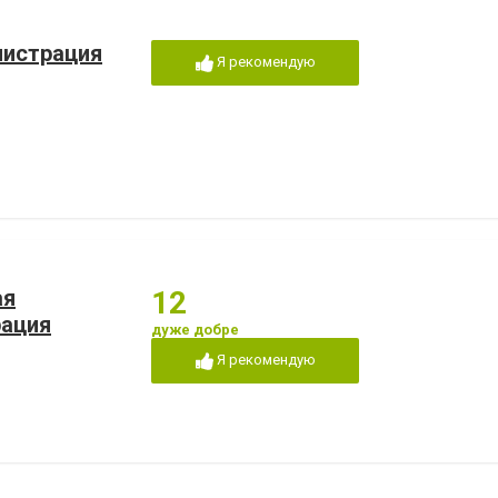
нистрация
Я рекомендую
ая
12
рация
дуже добре
Я рекомендую