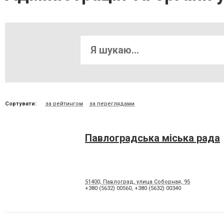
Сортувати:
за рейтингом
за переглядами
Павлоградська міська рада
51400, Павлоград, улица Соборная, 95
+380 (5632) 00560
,
+380 (5632) 00340