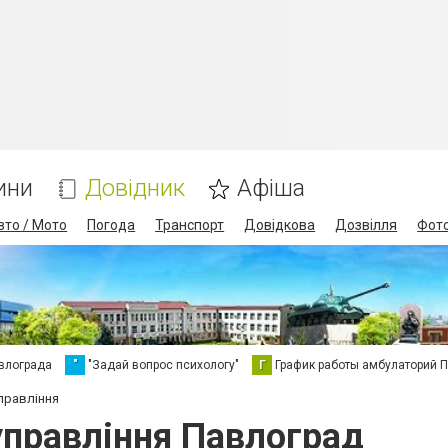
ини
Довідник
Афіша
вто / Мото
Погода
Транспорт
Довідкова
Дозвілля
Фот
влограда
"
"Задай вопрос психологу"
Г
График работы амбулаторий 
управління
управління Павлоград