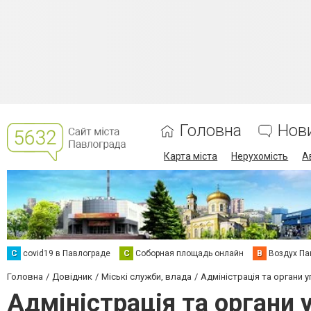
Головна
Нов
Карта міста
Нерухомість
А
C
covid19 в Павлограде
С
Соборная площадь онлайн
В
Воздух Па
Головна
Довідник
Міські служби, влада
Адміністрація та органи 
Адміністрація та органи 