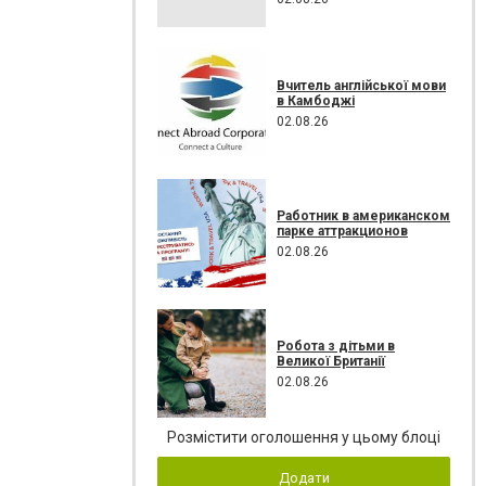
Вчитель англійської мови
в Камбоджі
02.08.26
Работник в американском
парке аттракционов
02.08.26
Робота з дітьми в
Великої Британії
02.08.26
Розмістити оголошення у цьому блоці
Додати