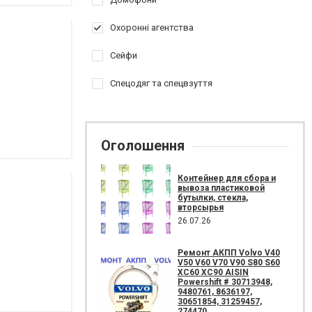
Охоронні агентства
Сейфи
Спецодяг та спецвзуття
Оголошення
Контейнер для сбора и
вывоза пластиковой
бутылки, стекла,
вторсырья
26.07.26
Ремонт АКПП Volvo V40
V50 V60 V70 V90 S80 S60
XC60 XC90 AISIN
Powershift # 30713948,
9480761, 8636197,
30651854, 31259457,
274470