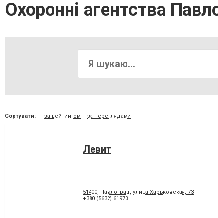
Охоронні агентства Павл
Сортувати:
за рейтингом
за переглядами
Левит
51400, Павлоград, улица Харьковская, 73
+380 (5632) 61973