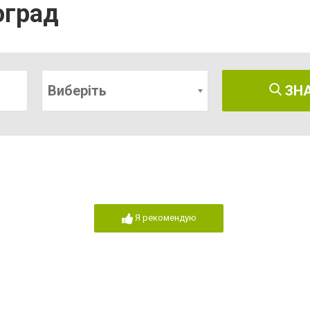
оград
Виберіть
ЗН
Я рекомендую