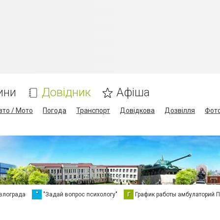
ини
Довідник
Афіша
вто / Мото
Погода
Транспорт
Довідкова
Дозвілля
Фот
влограда
"
"Задай вопрос психологу"
Г
График работы амбулаторий 