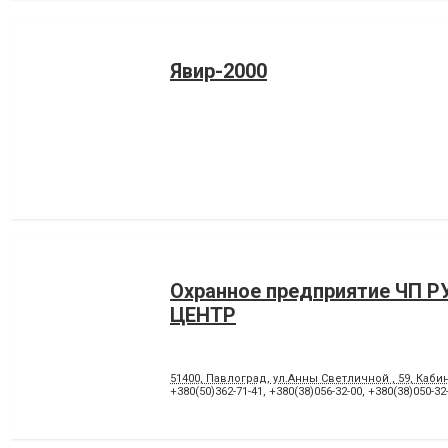
Явир-2000
Охранное предприятие ЧП Р
ЦЕНТР
51400, Павлоград, ул.Анны Светличной , 59, Каби
+380(50)362-71-41
,
+380(38)056-32-00
,
+380(38)050-32