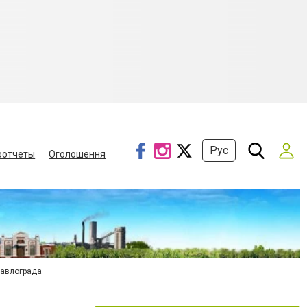
Рус
оотчеты
Оголошення
Павлограда