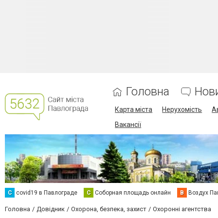
Головна
Нов
Карта міста
Нерухомість
А
Вакансії
C
covid19 в Павлограде
С
Соборная площадь онлайн
В
Воздух Па
Головна
Довідник
Охорона, безпека, захист
Охоронні агентства