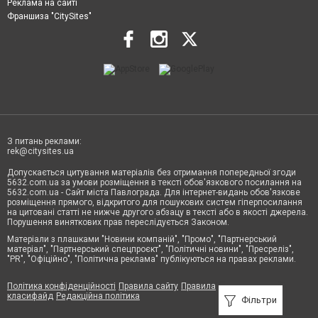
Реклама на сайті
Франшиза "CitySites"
З питань реклами:
rek@citysites.ua
Допускається цитування матеріалів без отримання попередньої згоди
5632.com.ua за умови розміщення в тексті обов'язкового посилання на
5632.com.ua - Сайт міста Павлограда. Для інтернет-видань обов'язкове
розміщення прямого, відкритого для пошукових систем гіперпосилання
на цитовані статті не нижче другого абзацу в тексті або в якості джерела.
Порушення виняткових прав переслідується Законом.
Матеріали з плашками "Новини компаній", "Промо", "Партнерський
матеріал", "Партнерський спецпроєкт", "Політичні новини", "Пресреліз",
"PR", "Офіційно", "Політична реклама" публікуються на правах реклами.
Політика конфіденційності
Правила сайту
Правила
класифайд
Редакційна політика
Фільтри