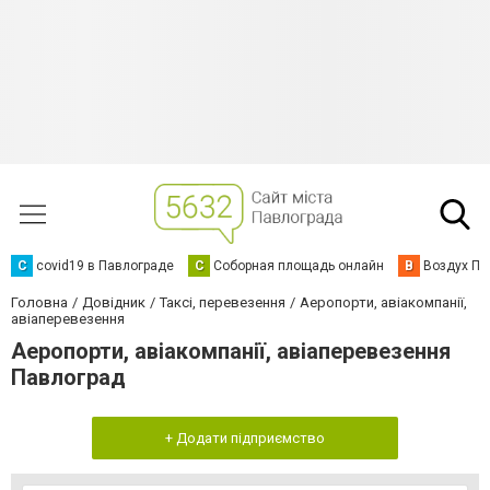
C
covid19 в Павлограде
С
Соборная площадь онлайн
В
Воздух Па
Головна
Довідник
Таксі, перевезення
Аеропорти, авіакомпанії,
авіаперевезення
Аеропорти, авіакомпанії, авіаперевезення
Павлоград
+ Додати підприємство